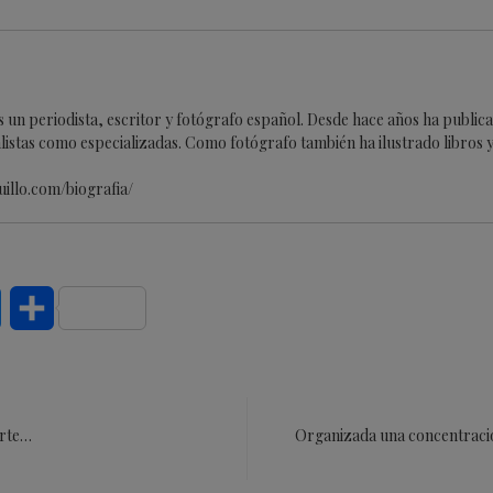
es un periodista, escritor y fotógrafo español. Desde hace años ha publi
listas como especializadas. Como fotógrafo también ha ilustrado libros y 
uillo.com/biografia/
dIn
Bluesky
Compartir
arte…
Organizada una concentració