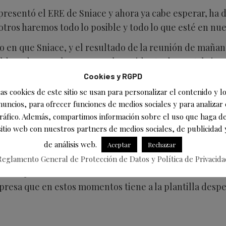
resentó el ERE de Sniace y ahora ya cabe esperar, ha 
otros haremos todo lo posible y todo lo que esté en nue
 en que Sniace, y el resultado de la reunión de mañana
ldesa de Torrelavega con el presidente de Cantabria,
’, pero creemos que a nivel de empresa y a nivel de adm
Cookies y RGPD
mos con los trabajadores’.
as cookies de este sitio se usan para personalizar el contenido y l
nuncios, para ofrecer funciones de medios sociales y para analizar 
esde el Comité de Empresa agradecen el gesto de que la
ráfico. Además, compartimos información sobre el uso que haga de
ransmitido a los representantes de la corporación, que
sitio web con nuestros partners de medios sociales, de publicidad 
 por la perspectiva laboral que ahora mismo está ya mu
de análisis web.
Aceptar
Rechazar
revista de mañana, que tendrá lugar en la factoría, los
Reglamento General de Protección de Datos y Política de Privacida
la compañía trasladará a los administradores concursal
presa que en estos momentos tiene a la plantilla desp