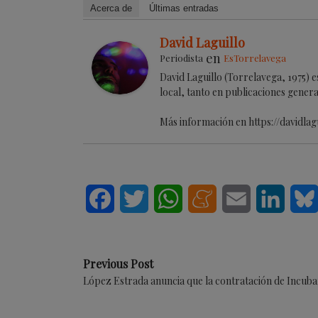
Acerca de
Últimas entradas
David Laguillo
en
Periodista
EsTorrelavega
David Laguillo (Torrelavega, 1975) 
local, tanto en publicaciones genera
Más información en https://davidlag
Facebook
Twitter
WhatsApp
Meneame
Email
Linke
Previous Post
López Estrada anuncia que la contratación de Incub