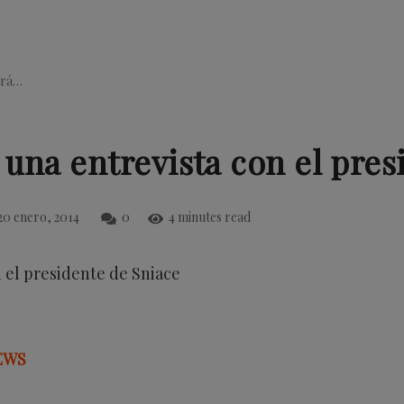
irá…
una entrevista con el pres
20 enero, 2014
0
4 minutes read
EWS