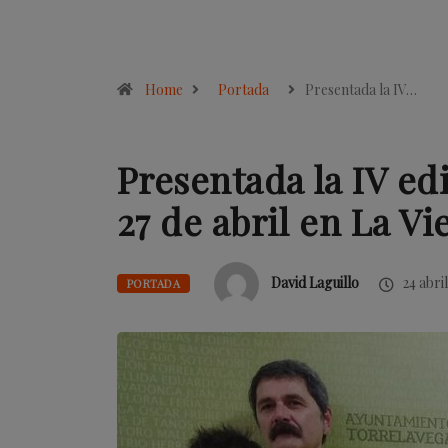
Home
Portada
Presentada la IV…
Presentada la IV ed
27 de abril en La Vi
David Laguillo
24 abri
PORTADA