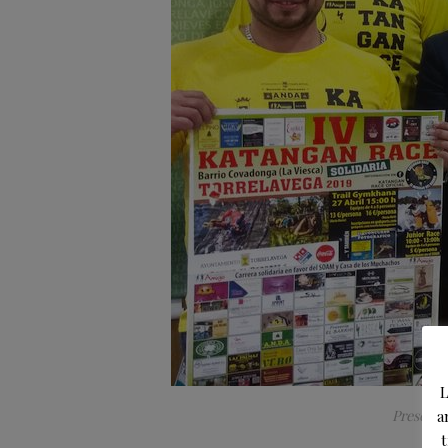
L
a
Presenta
t