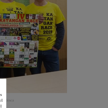
os
el
La Viesca
l