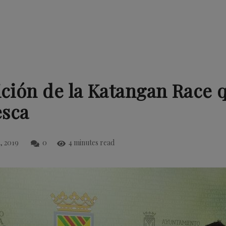
ición de la Katangan Race q
esca
l, 2019
0
4 minutes read