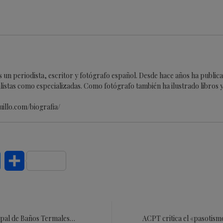
es un periodista, escritor y fotógrafo español. Desde hace años ha publi
listas como especializadas. Como fotógrafo también ha ilustrado libros y 
uillo.com/biografia/
dIn
Bluesky
Compartir
ipal de Baños Termales…
ACPT critica el «pasotis