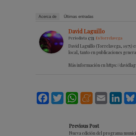
Acerca de
Últimas entradas
David Laguillo
en
Periodista
EsTorrelavega
David Laguillo (Torrelavega, 1975) 
local, tanto en publicaciones genera
Más información en https://davidlag
Facebook
Twitter
WhatsApp
Meneame
Email
Linke
Previous Post
Nueva edición del programa munic