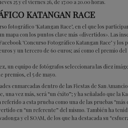
ves 25 y el viernes 26, de 17.00 a 20.00 horas.
ÁFICO KATANGAN RACE
rso fotográfico ‘Katangan Race’, en el que los partici
 un mapa con los puntos clave más «divertidos». Las ins
e Facebook ‘Concurso Fotográfico Katangan Race’ y los 
ros y un tercero de 60 euros; así como el premio del p
z, un equipo de fotógrafos seleccionara las diez imáge
de premios, el 5 de mayo.
dades enmarcadas dentro de las Fiestas de San Amancio 
, una vez más, será “un éxito”; y ha señalado que la K
ha referido a esta prueba como una de las pruebas “más 
vertido en “un referente” del mismo. También ha tenid
vadonga y el SOAM, de los que ha destacada su “esfuerz