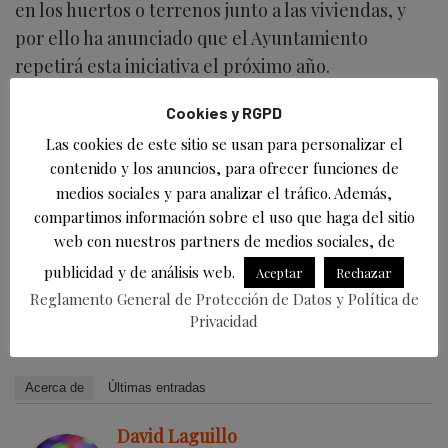
en los huertos o terrenos junto a las viviendas, y
por ello ha anunciado que el Ayuntamiento
repetirá esta iniciativa el próximo año.
Cookies y RGPD
A su vez, la alcaldesa de Polanco, Rosa Díaz
Las cookies de este sitio se usan para personalizar el
Fernández, que ha participado junto a Isabel
contenido y los anuncios, para ofrecer funciones de
Herrera y Fernando Sañudo en la última entrega
medios sociales y para analizar el tráfico. Además,
de pimiento y berenjena a los vecinos, ha
compartimos información sobre el uso que haga del sitio
destacado el apoyo a esta campaña del productor
web con nuestros partners de medios sociales, de
local Tino Trueba, de Pedroa Natural, que asesora
publicidad y de análisis web.
Aceptar
Rechazar
y suministra la planta desde su huerta de
Reglamento General de Protección de Datos y Política de
Rumoroso.
Privacidad
Acerca de
Últimas entradas
David Laguillo