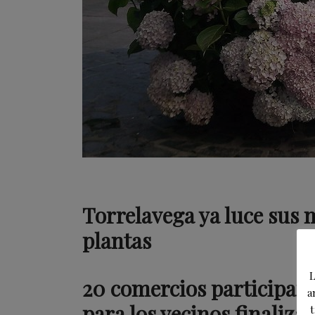
Torrelavega ya luce sus 
plantas
L
20 comercios participan 
a
para los vecinos finaliza
t