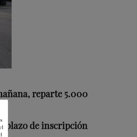
 mañana, reparte 5.000
os
o plazo de inscripción
el
l