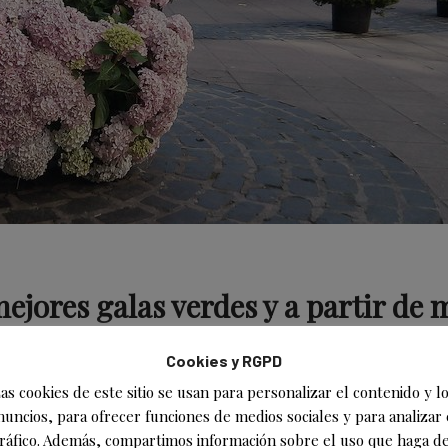
mejores galas verdes y a partir de
Cookies y RGPD
as cookies de este sitio se usan para personalizar el contenido y l
en el III Consurso de Jardines cuy
nuncios, para ofrecer funciones de medios sociales y para analizar 
 este miércoles
ráfico. Además, compartimos información sobre el uso que haga de