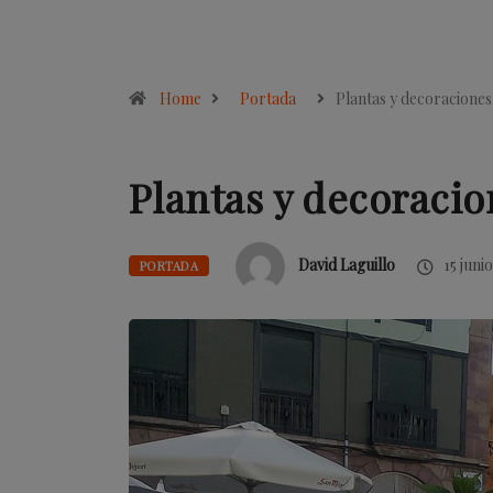
Home
Portada
Plantas y decoracione
Plantas y decoraci
David Laguillo
15 junio
PORTADA