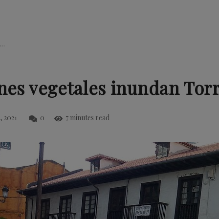
s…
ones vegetales inundan Tor
, 2021
0
7 minutes read