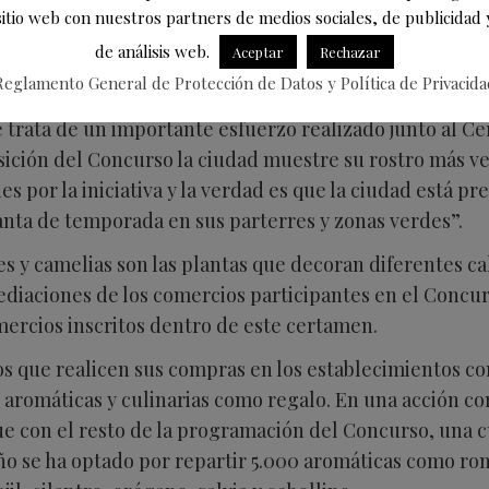
sitio web con nuestros partners de medios sociales, de publicidad 
de análisis web.
Aceptar
Rechazar
lica e Infraestructura Verde, José Luis Urraca Casal, h
Reglamento General de Protección de Datos y Política de Privacida
 30 de junio lucirán plantas y decoraciones vegetales d
e trata de un importante esfuerzo realizado junto al 
ición del Concurso la ciudad muestre su rostro más ve
s por la iniciativa y la verdad es que la ciudad está p
anta de temporada en sus parterres y zonas verdes”.
les y camelias son las plantas que decoran diferentes ca
diaciones de los comercios participantes en el Concur
mercios inscritos dentro de este certamen.
os que realicen sus compras en los establecimientos con
 aromáticas y culinarias como regalo. En una acción co
ue con el resto de la programación del Concurso, una c
año se ha optado por repartir 5.000 aromáticas como ro