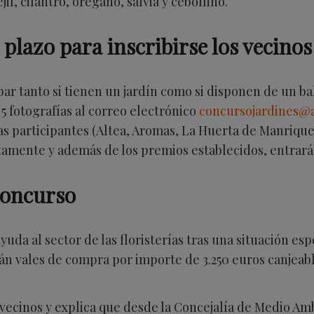
l, cilantro, orégano, salvia y cebollino.
 plazo para inscribirse los vecinos
par tanto si tienen un jardín como si disponen de un bal
 5 fotografías al correo electrónico
concursojardines@a
as participantes (Altea, Aromas, La Huerta de Manrique,
itamente y además de los premios establecidos, entrará
Concurso
da al sector de las floristerías tras una situación es
 vales de compra por importe de 3.250 euros canjeable
s vecinos y explica que desde la Concejalía de Medio Am