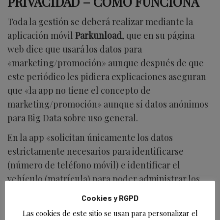
PRIVACIDAD –
CÓMO FUNCIONA
Toda la gestión se deberá realizar mediante la
aplicación móvil
Parkunload
, que en su página
web dice que usará los datos para
«marketing/promoción» aunque después de que
este periódico les pidiera explicaciones aseguran
que «la app no tiene el concepto de
marketing/promoción» aunque sí datos anónimos
para Big Data sobre uso general.
En la app «solicitan únicamente los datos
estrictamente necesarios para identificarse
(número de teléfono móvil) e identificar el
vehículo (matrícula) para poder administrar los
estacionamientos del propio usuario», afirma el
Cookies y RGPD
director de Parkunload a preguntas de
Las cookies de este sitio se usan para personalizar el
ESTORRELAVEGA.