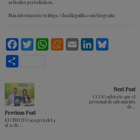
artículos periodísticos.
Más información en https://davidlaguillo.com/biografia/
Facebook
Twitter
WhatsApp
Meneame
Email
LinkedIn
Bluesky
Compartir
Next Post
CCOO advierte que el
personal de salvamento
de…
Previous Post
El CNFOTO acogerá del 4
al 31 de…