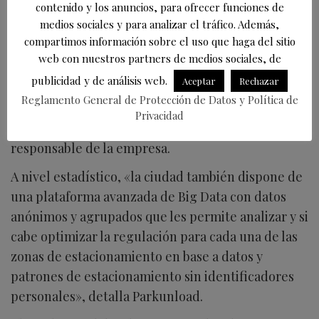
contenido y los anuncios, para ofrecer funciones de
medios sociales y para analizar el tráfico. Además,
«Si una persona no desea descargar o registrarse
compartimos información sobre el uso que haga del sitio
en la App Parkunload, siempre puede iniciar un
web con nuestros partners de medios sociales, de
estacionamiento sin necesidad de identificarse a
publicidad y de análisis web.
Aceptar
Rechazar
través del formulario web
Reglamento General de Protección de Datos y Política de
https://www.parkunload.com/start/
y el servicio de
Privacidad
control también puede asistirlos in situ», aclara el
responsable de la empresa.
A nivel estadístico, «la ciudad también dispone de
una plataforma avanzada de Big Data con datos
anónimos y agrupados que les permite analizar y si
cabe optimizar la regulación para cada una de las
zonas de estacionamiento en base a datos y
patrones de estacionamiento sin identificadores
personales», detalla Parkunload.