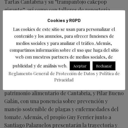
Tartas Cantabria y su “trampantojo cakepop
gigante”, así como con talleres de repostería
saludable de la mano de Margot Sendino.
Cookies y RGPD
Las charlas reunirán a investigadores y
Las cookies de este sitio se usan para personalizar el
contenido y los anuncios, para ofrecer funciones de
divulgadores como Marius Grisarius, que hablará
medios sociales y para analizar el tráfico. Además,
sobre el descubrimiento de una variedad de
compartimos información sobre el uso que haga del sitio
sandía de larga conservación en Botswana; Iñaki
web con nuestros partners de medios sociales, de
Álava (Basque Culinary Center), que explorará el
publicidad y de análisis web.
Aceptar
Rechazar
sabor del tomate; y Alfredo Dolce, que disertará
Reglamento General de Protección de Datos y Política de
sobre la memoria y dignidad de las semillas.
Privacidad
También participarán Ismael Ferrer, abordando el
patrimonio alimentario de Cantabria, y Pilar Bueno
Galán, con una ponencia sobre prevención y
manejo sostenible de plagas y enfermedades del
tomate. Además, el propio Guy Ferrier junto a
Santiago Palazuelos presentarán la trayectoria y