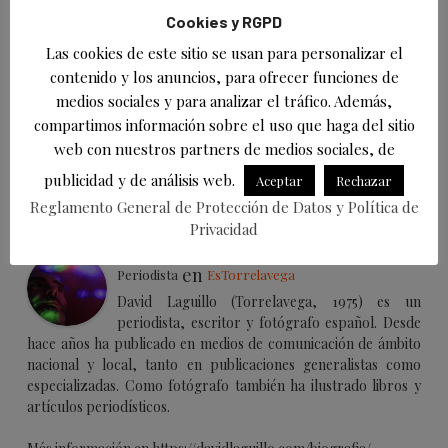
participación de la ciudadanía y del Consejo de la
Cookies y RGPD
Mujer. Además se busca la visibilidad de esta forma
Las cookies de este sitio se usan para personalizar el
contenido y los anuncios, para ofrecer funciones de
de terrorismo machista que ha causado más de 900
medios sociales y para analizar el tráfico. Además,
víctimas a manos de sus parejas o exparejas”,
compartimos información sobre el uso que haga del sitio
detalla Patricia Portilla.
web con nuestros partners de medios sociales, de
publicidad y de análisis web.
Aceptar
Rechazar
Acerca de
Últimas entradas
Reglamento General de Protección de Datos y Política de
Privacidad
David Laguillo
en
Periodista
EsTorrelavega
David Laguillo (Torrelavega, 1975) es un
periodista, escritor y fotógrafo español. Desde
hace años ha publicado en medios de comunicación de ámbito
nacional y local, tanto en publicaciones generalistas como
especializadas. Como fotógrafo también ha ilustrado libros y
artículos periodísticos.