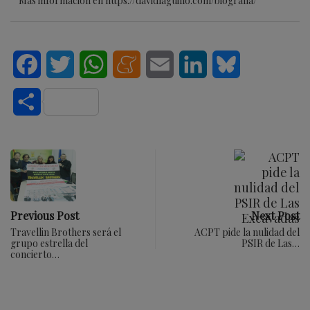
Más información en https://davidlaguillo.com/biografia/
Facebook
Twitter
WhatsApp
Meneame
Email
LinkedIn
Bluesky
Compartir
Previous Post
Next Post
Travellin Brothers será el
ACPT pide la nulidad del
grupo estrella del
PSIR de Las…
concierto…