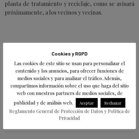
planta de tratamiento y reciclaje, como se avisará
próximamente, a los vecinos y vecinas.
Acerca de
Últimas entradas
Cookies y RGPD
David Laguillo
Las cookies de este sitio se usan para personalizar el
en
Periodista
EsTorrelavega
contenido y los anuncios, para ofrecer funciones de
David Laguillo (Torrelavega, 1975) es un
medios sociales y para analizar el tráfico. Además,
periodista, escritor y fotógrafo español. Desde
compartimos información sobre el uso que haga del sitio
hace años ha publicado en medios de comunicación de ámbito
web con nuestros partners de medios sociales, de
nacional y local, tanto en publicaciones generalistas como
especializadas. Como fotógrafo también ha ilustrado libros y
publicidad y de análisis web.
Aceptar
Rechazar
artículos periodísticos.
Reglamento General de Protección de Datos y Política de
Privacidad
Más información en https://davidlaguillo.com/biografia/