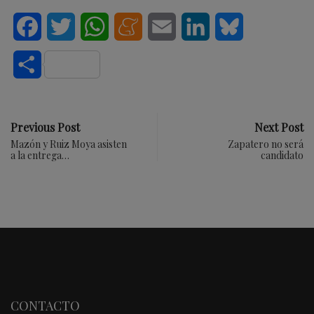
Facebook
Twitter
WhatsApp
Meneame
Email
LinkedIn
Bluesky
Compartir
Previous Post
Next Post
Mazón y Ruiz Moya asisten
Zapatero no será
a la entrega…
candidato
CONTACTO