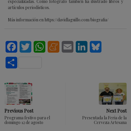
especializadas. Como fotógrafo también ha ilustrado libros y
artículos periodísticos.
Más información en https://davidlaguillo.com/biografia/
Facebook
Twitter
WhatsApp
Meneame
Email
LinkedIn
Bluesky
Compartir
Previous Post
Next Post
Programa festivo para el
Presentada la Feria de la
domingo 12 de agosto
Cerveza Artesana