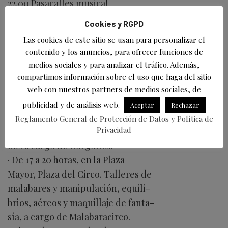
22.00 Pasacalles musical
22.30 Pasacalles De conjuros y
Cookies y RGPD
hechizos
Las cookies de este sitio se usan para personalizar el
23.00 El mercado cierra sus
contenido y los anuncios, para ofrecer funciones de
puertas
medios sociales y para analizar el tráfico. Además,
19
compartimos información sobre el uso que haga del sitio
Fiestas de la Virgen Grande
web con nuestros partners de medios sociales, de
19
publicidad y de análisis web.
Aceptar
Rechazar
· A las 12 horas, en la Plaza de La
Reglamento General de Protección de Datos y Política de
Privacidad
Llama, títeres para los más peque-
ños a cargo de Gorgorito.
· De 17 a 20 horas, en la Plaza
Mayor, Plaza del Circo. Talleres de
malabares y manipulación, equili-
brios, aéreos y maquillaje de fanta-
sía, a cargo de Malabaracirco.