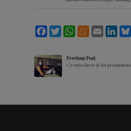
Facebook
Twitter
WhatsApp
Meneame
Email
Linke
Previous Post
C´s vota a favor de los presupuest