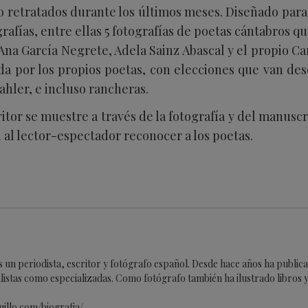
 retratados durante los últimos meses. Diseñado para 
rafías, entre ellas 5 fotografías de poetas cántabros q
na García Negrete, Adela Sainz Abascal y el propio Car
a por los propios poetas, con elecciones que van desd
ahler, e incluso rancheras.
itor se muestre a través de la fotografía y del manusc
n al lector-espectador reconocer a los poetas.
es un periodista, escritor y fotógrafo español. Desde hace años ha publi
listas como especializadas. Como fotógrafo también ha ilustrado libros y 
uillo.com/biografia/