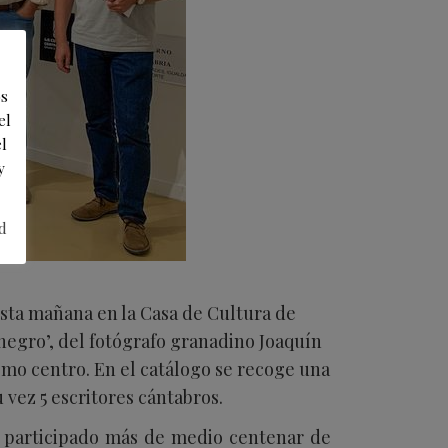
os
el
l
y
d
sta mañana en la Casa de Cultura de
 negro’, del fotógrafo granadino Joaquín
smo centro. En el catálogo se recoge una
 vez 5 escritores cántabros.
n participado más de medio centenar de