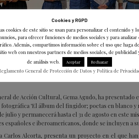
Cookies y RGPD
as cookies de este sitio se usan para personalizar el contenido y l
nuncios, para ofrecer funciones de medios sociales y para analizar 
ráfico. Además, compartimos información sobre el uso que haga de
sitio web con nuestros partners de medios sociales, de publicidad 
de análisis web.
Aceptar
Rechazar
Reglamento General de Protección de Datos y Política de Privacida
neral de Acción Cultural, Gema Agudo, ha presentado e
 fotográfica ‘El álbum del fingidor; poetas en blanco y
de julio y permanecerá hasta el 31 de agosto en este mi
es españoles e iberoamericanos, donde se incluyen a su
a Carlos Alcorta, presenta un proyecto en el que ha