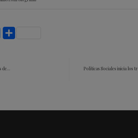
dIn
Bluesky
Compartir
os de…
Políticas Sociales inicia lo