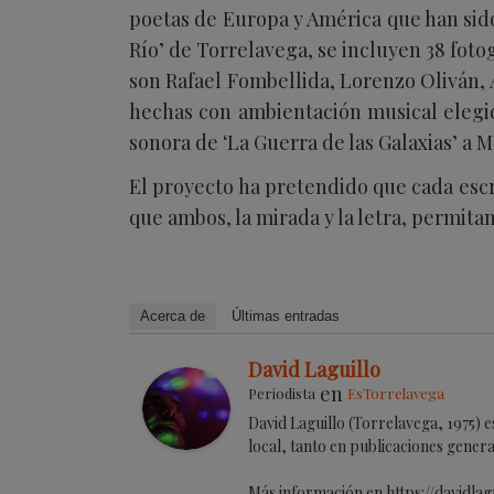
poetas de Europa y América que han sido
Río’ de Torrelavega, se incluyen 38 fotog
son Rafael Fombellida, Lorenzo Oliván, A
hechas con ambientación musical elegid
sonora de ‘La Guerra de las Galaxias’ a M
El proyecto ha pretendido que cada escr
que ambos, la mirada y la letra, permita
Acerca de
Últimas entradas
David Laguillo
en
Periodista
EsTorrelavega
David Laguillo (Torrelavega, 1975) 
local, tanto en publicaciones genera
Más información en https://davidlag