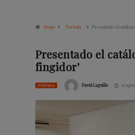
Home
Portada
Presentado el catálog
Presentado el catál
fingidor’
David Laguillo
12 agos
PORTADA