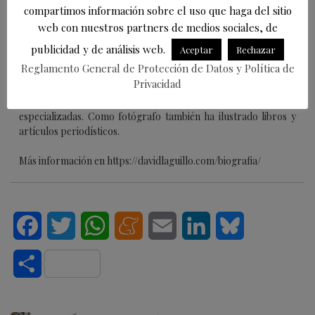
compartimos información sobre el uso que haga del sitio
David Laguillo
web con nuestros partners de medios sociales, de
en
Periodista
EsTorrelavega
publicidad y de análisis web.
Aceptar
Rechazar
David Laguillo (Torrelavega, 1975) es un
Reglamento General de Protección de Datos y Política de
periodista, escritor y fotógrafo español. Desde
Privacidad
hace años ha publicado en medios de comunicación de ámbito
nacional y local, tanto en publicaciones generalistas como
especializadas. Como fotógrafo también ha ilustrado libros y
artículos periodísticos.
Más información en https://davidlaguillo.com/biografia/
Facebook
Twitter
WhatsApp
Meneame
Email
LinkedIn
Bluesky
Compartir