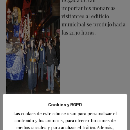
importantes monarcas
visitantes al edificio
municipal se produjo hacia
las 21.30 horas.
Cookies y RGPD
Las cookies de este sitio se usan para personalizar el
contenido y los anuncios, para ofrecer funciones de
Acerca de
Últimas entradas
medios sociales y para analizar el tráfico. Además,