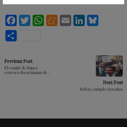
Facebook
Twitter
WhatsApp
Meneame
Email
LinkedIn
Bluesky
Compartir
Previous Post
El comité de Sniace
convoca dos semanas de…
Next Post
Solvay cumple cien años