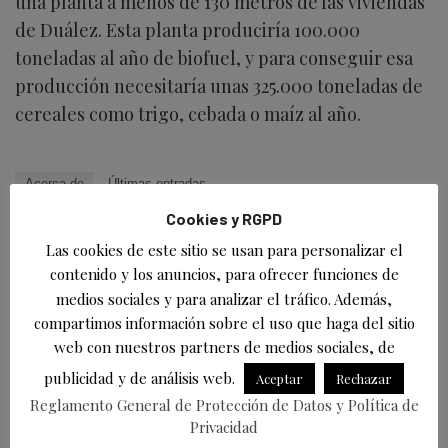
una planta a menos de 130 metros de las viviendas
de Duález. Esta planta produciría 100.000
toneladas al año de biofuel, y para conseguir esa
producción necesitaría unas 325.000 toneladas de
cereales como trigo, cebada o maíz al año.
Acerca de
Últimas entradas
Cookies y RGPD
David Laguillo
Las cookies de este sitio se usan para personalizar el
en
Periodista
EsTorrelavega
contenido y los anuncios, para ofrecer funciones de
David Laguillo (Torrelavega, 1975) es un
medios sociales y para analizar el tráfico. Además,
periodista, escritor y fotógrafo español. Desde
compartimos información sobre el uso que haga del sitio
hace años ha publicado en medios de comunicación de ámbito
nacional y local, tanto en publicaciones generalistas como
web con nuestros partners de medios sociales, de
especializadas. Como fotógrafo también ha ilustrado libros y
publicidad y de análisis web.
Aceptar
Rechazar
artículos periodísticos.
Reglamento General de Protección de Datos y Política de
Privacidad
Más información en https://davidlaguillo.com/biografia/