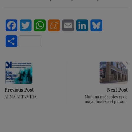
Facebook
Twitter
WhatsApp
Meneame
Email
LinkedIn
Bluesky
Compartir
Previous Post
Next Post
ALMA ALTAMIRA
Mañana miércoles 15 de
mayo finaliza el plazo…