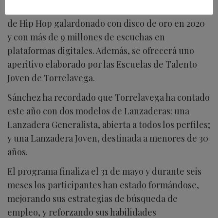
sesión musical a cargo del DJ BAMBAX, un rapero
de Hip Hop galardonado con disco de oro en 2020
y con más de 9 millones de escuchas en
plataformas digitales. Además, se ofrecerá uno
aperitivo elaborado por las Escuelas de Talento
Joven de Torrelavega.
Sánchez ha recordado que Torrelavega ha contado
este año con dos modelos de Lanzaderas: una
Lanzadera Generalista, abierta a todos los perfiles;
y una Lanzadera Joven, destinada a menores de 30
años.
El programa finaliza el 31 de mayo y durante seis
meses los participantes han estado formándose,
mejorando sus estrategias de búsqueda de
empleo, y reforzando sus habilidades