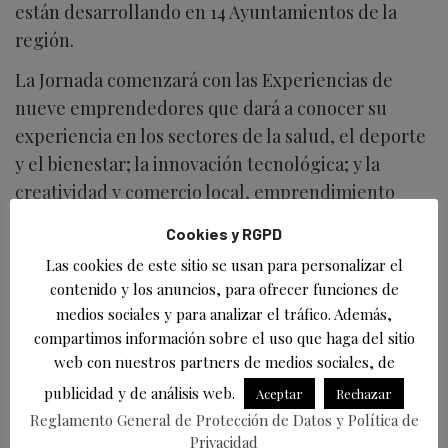
están desarrollando en 14 Ayuntamientos de la
región.
La Jornada comenzará con las Experiencias de
nueve emprendedores que dará a conocer su
experiencia en los sectores de la salud, el deporte
y el bienestar; la innovación tecnológica; y la
creatividad y comercio local, emprendimiento
desde los municipios.
Cookies y RGPD
A continuación, se realizará el ‘Reto Emprendedor:
Las cookies de este sitio se usan para personalizar el
¡El Huevo Creativo!’. Los asistentes, ha indicado,
contenido y los anuncios, para ofrecer funciones de
medios sociales y para analizar el tráfico. Además,
formando un equipo con otros participantes
compartimos información sobre el uso que haga del sitio
tendrán que utilizar su creatividad para idear
web con nuestros partners de medios sociales, de
soluciones innovadoras, y todo inspirado en un
publicidad y de análisis web.
Aceptar
Rechazar
‘simple huevo’.
Reglamento General de Protección de Datos y Política de
Como cierre de Jornada se ha preparado una
Privacidad