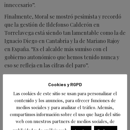
innecesario”.
Finalmente, Moral se mostró pesimista y recordó
que la gestión de Ildefonso Calderón en
Torrelavega está siendo tan lamentable como la de
Ignacio Diego en Cantabria y la de Mariano Rajoy
en España. “Es el alcalde más sumiso con el
gobierno autonómico que hemos tenido nunca y
eso se refleja en las cifras del paro”.
Cookies y RGPD
Acerca de
Últimas entradas
Las cookies de este sitio se usan para personalizar el
David Laguillo
contenido y los anuncios, para ofrecer funciones de
en
Periodista
EsTorrelavega
medios sociales y para analizar el tráfico. Además,
David Laguillo (Torrelavega, 1975) es un
compartimos información sobre el uso que haga del sitio
periodista, escritor y fotógrafo español. Desde
web con nuestros partners de medios sociales, de
hace años ha publicado en medios de comunicación de ámbito