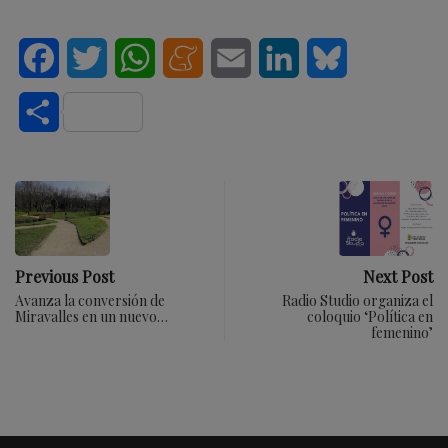
Facebook
Twitter
WhatsApp
Meneame
Email
LinkedIn
Bluesky
Compartir
Previous Post
Next Post
Avanza la conversión de
Radio Studio organiza el
Miravalles en un nuevo…
coloquio ‘Política en
femenino’