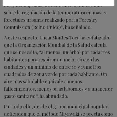
dos y ocho grados, de acuerdo con un estudio
sobre la regulación de la temperatura en masas
forestales urbanas realizado por la Forestry
Commission (Reino Unido)”, ha señalado.
A este respecto, Lucia Montes Toca ha enfatizado
que la Organización Mundial de la Salud calcula
que se necesita, “al menos, un árbol por cada tres
habitantes para respirar un mejor aire en las
ciudades y un mínimo de entre 10 y 15 metros
cuadrados de zona verde por cada habitante. Un
aire más saludable equivale a menos
fallecimientos, menos bajas laborales y a un menor
gasto sanitario”, ha abundado.
Por todo ello, desde el grupo municipal popular
defienden que el método Miyawaki se presta como