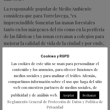
La responsable popular de Medio Ambiente
considera que para Torrelavega, “es
imprescindible fomentar las masas forestales
tanto en los márgenes del río como en la periferia
de las fábricas y las zonas cercanas a colegios para
mejorar la calidad de vida de la ciudad y por ende,
cuidar la salud de las personas que allí habitan o
Cookies y RGPD
transcurren diariamente”.
Las cookies de este sitio se usan para personalizar el
La concejala ha recordado que la restauración de
contenido y los anuncios, para ofrecer funciones de
masas forestales es un “elemento clave” para
medios sociales y para analizar el tráfico. Además,
combatir el cambio climático capturando dióxido
compartimos información sobre el uso que haga del sitio
de carbono de la atmosfera. “A escala urbana, la
web con nuestros partners de medios sociales, de
plantación de árboles y la creación de zonas
publicidad y de análisis web.
Aceptar
Rechazar
verdes de manera estratégica puede reducir la
Reglamento General de Protección de Datos y Política de
Privacidad
temperatura del aire en las zonas cercanas entre