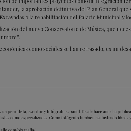
ación de importantes proyectos como la integración ferr
ntander, la aprobación definitiva del Plan General que s
xcavadas o la rehabilitación del Palacio Municipal y lo
lización del nuevo Conservatorio de Música, que neces
idumbre”.
económicas como sociales se han retrasado, es un desas
es un periodista, escritor y fotógrafo español. Desde hace años ha publi
listas como especializadas. Como fotógrafo también ha ilustrado libros y 
uillo.com/biografia/