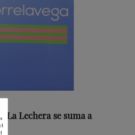
en La Lechera se suma a
os
el
l