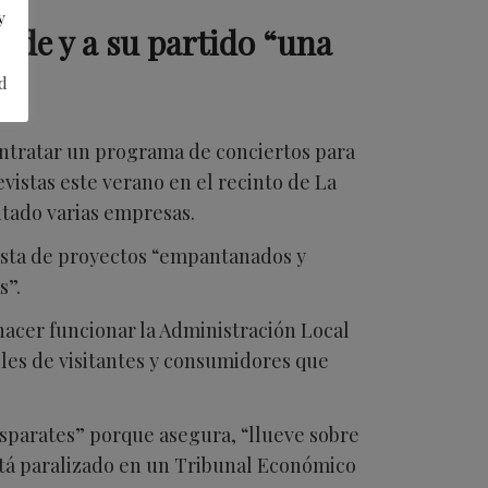
y
alde y a su partido “una
d
ontratar un programa de conciertos para
evistas este verano en el recinto de La
ntado varias empresas.
lista de proyectos “empantanados y
s”.
hacer funcionar la Administración Local
les de visitantes y consumidores que
disparates” porque asegura, “llueve sobre
stá paralizado en un Tribunal Económico