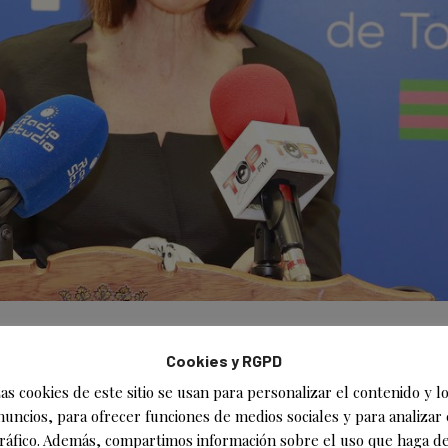
Cookies y RGPD
ón de la oferta musical veraniega 
as cookies de este sitio se usan para personalizar el contenido y l
ctos “empantanados y retrasados”
nuncios, para ofrecer funciones de medios sociales y para analizar 
ráfico. Además, compartimos información sobre el uso que haga de