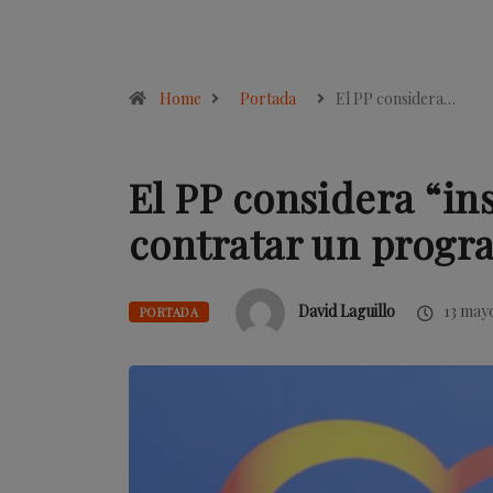
Home
Portada
El PP considera…
El PP considera “in
contratar un progr
David Laguillo
13 mayo
PORTADA