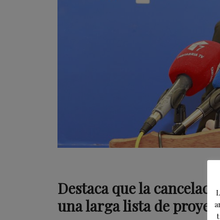
Destaca que la cancelaci
L
una larga lista de proye
a
t