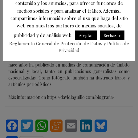
sus instalaciones.
contenido y los anuncios, para ofrecer funciones de
medios sociales y para analizar el tráfico. Además,
compartimos información sobre el uso que haga del sitio
Acerca de
Últimas entradas
web con nuestros partners de medios sociales, de
publicidad y de análisis web.
Aceptar
Rechazar
David Laguillo
en
Reglamento General de Protección de Datos y Política de
Periodista
EsTorrelavega
Privacidad
David Laguillo (Torrelavega, 1975) es un
periodista, escritor y fotógrafo español. Desde
hace años ha publicado en medios de comunicación de ámbito
nacional y local, tanto en publicaciones generalistas como
especializadas. Como fotógrafo también ha ilustrado libros y
artículos periodísticos.
Más información en https://davidlaguillo.com/biografia/
Facebook
Twitter
WhatsApp
Meneame
Email
LinkedIn
Bluesky