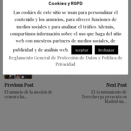
Cookies y RGPD
Las cookies de este sitio se usan para personalizar el
contenido y los anuncios, para ofrecer funciones de
Facebook
Twitter
WhatsApp
Meneame
Email
LinkedIn
Bluesky
medios sociales y para analizar el tráfico. Además,
compartimos información sobre el uso que haga del sitio
Compartir
web con nuestros partners de medios sociales, de
publicidad y de análisis web.
Aceptar
Rechazar
Reglamento General de Protección de Datos y Política de
Privacidad
Previous Post
Next Post
El anuncio de la moción de
El Ayuntamiento de
censura ha…
Torrelavega presenta en
Madrid un…