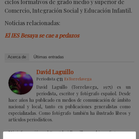
ciclos formativos de grado medio y superior de
Comercio, Integración Social y Educación Infantil.
Noticias relacionadas:
El IES Besaya se cae a pedazos
Acerca de
Últimas entradas
David Laguillo
en
Periodista
EsTorrelavega
David Laguillo (Torrelavega, 1975) es un
periodista, escritor y fotógrafo español. Desde
hace años ha publicado en medios de comunicación de ámbito
nacional y local, tanto en publicaciones generalistas como
especializadas. Como fotógrafo también ha ilustrado libros y
artículos periodísticos.
Más información en https://davidlaguillo.com/biografia/