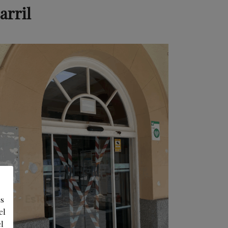
arril
os
el
l