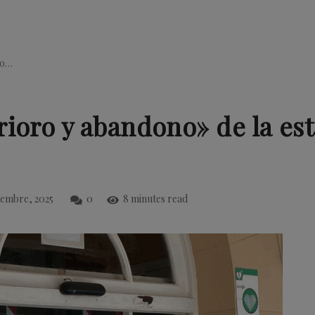
ro…
ioro y abandono» de la est
iembre, 2025
0
8 minutes read