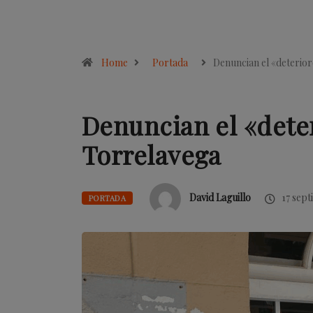
Home
Portada
Denuncian el «deterio
Denuncian el «deter
Torrelavega
David Laguillo
17 sept
PORTADA