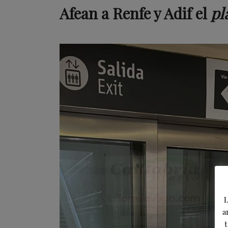
Afean a Renfe y Adif el
pl
L
a
t