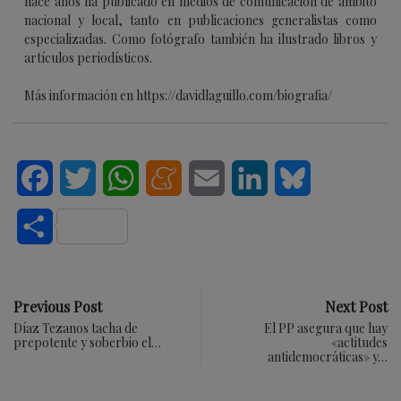
hace años ha publicado en medios de comunicación de ámbito
nacional y local, tanto en publicaciones generalistas como
especializadas. Como fotógrafo también ha ilustrado libros y
artículos periodísticos.
Más información en https://davidlaguillo.com/biografia/
Facebook
Twitter
WhatsApp
Meneame
Email
LinkedIn
Bluesky
Compartir
Previous Post
Next Post
Díaz Tezanos tacha de
El PP asegura que hay
prepotente y soberbio el…
«actitudes
antidemocráticas» y…