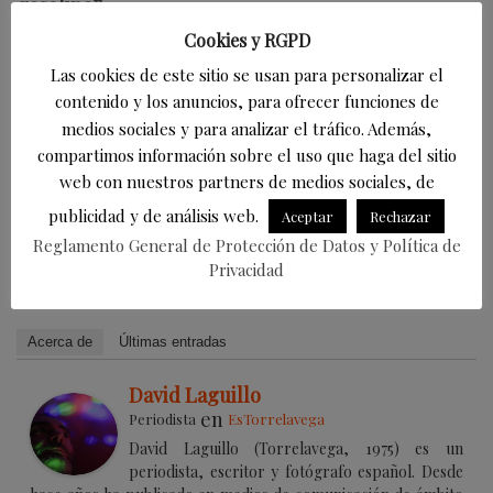
gasolina”.
Cookies y RGPD
“
El futuro de Torrelavega es una cuestión muy
Las cookies de este sitio se usan para personalizar el
seria y exigimos que se nos trate con respeto y se
contenido y los anuncios, para ofrecer funciones de
tenga en cuenta la voluntad de esta ciudad que es
medios sociales y para analizar el tráfico. Además,
mantener los servicios públicos fundamentales,
compartimos información sobre el uso que haga del sitio
como la Sanidad, la Educación y los Servicios
web con nuestros partners de medios sociales, de
Sociales; así como el mantenimiento y la creación
publicidad y de análisis web.
Aceptar
Rechazar
de empleo en la ciudad de Cantabria más
Reglamento General de Protección de Datos y Política de
castigada por esta crisis”, concluye la alcaldesa.
Privacidad
Acerca de
Últimas entradas
David Laguillo
en
Periodista
EsTorrelavega
David Laguillo (Torrelavega, 1975) es un
periodista, escritor y fotógrafo español. Desde