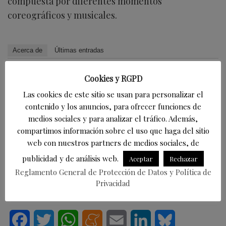
compuesta por diferentes momentos
coreográficos y musicales.
Acerca de
Últimas entradas
David Laguillo
Cookies y RGPD
en
Periodista
EsTorrelavega
Las cookies de este sitio se usan para personalizar el
David Laguillo (Torrelavega, 1975) es un
contenido y los anuncios, para ofrecer funciones de
periodista, escritor y fotógrafo español. Desde
medios sociales y para analizar el tráfico. Además,
hace años ha publicado en medios de comunicación de ámbito
compartimos información sobre el uso que haga del sitio
nacional y local, tanto en publicaciones generalistas como
especializadas. Como fotógrafo también ha ilustrado libros y
web con nuestros partners de medios sociales, de
artículos periodísticos.
publicidad y de análisis web.
Aceptar
Rechazar
Reglamento General de Protección de Datos y Política de
Más información en https://davidlaguillo.com/biografia/
Privacidad
Facebook
Twitter
WhatsApp
Meneame
Email
LinkedIn
Bluesky